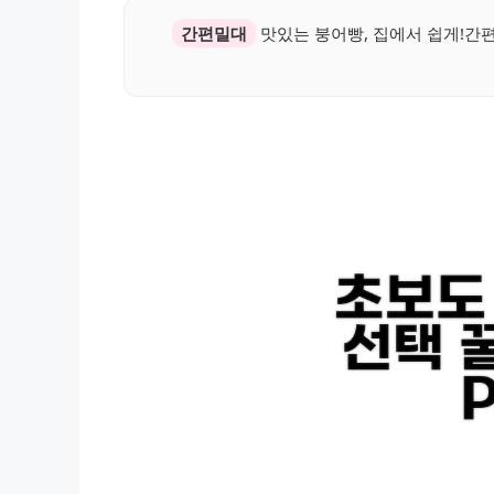
간편밀대
맛있는 붕어빵, 집에서 쉽게!간