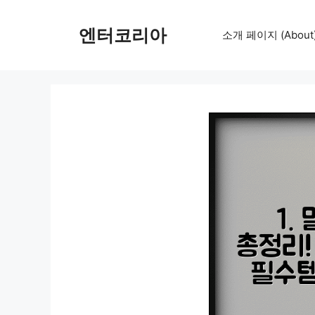
컨
텐
엔터코리아
소개 페이지 (About
츠
로
건
너
뛰
기