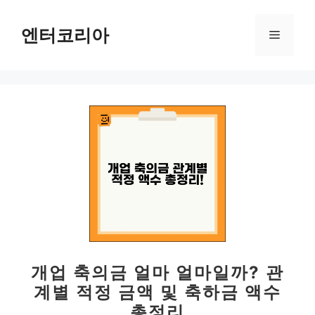
컨
텐
엔터코리아
메
츠
로
뉴
건
너
뛰
기
개업 축의금 얼마 얼마일까? 관
계별 적정 금액 및 축하금 액수
총정리