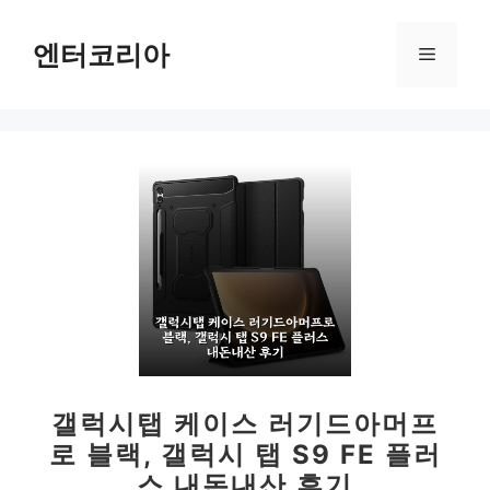
컨
텐
엔터코리아
메
츠
로
뉴
건
너
뛰
기
갤럭시탭 케이스 러기드아머프
로 블랙, 갤럭시 탭 S9 FE 플러
스 내돈내산 후기