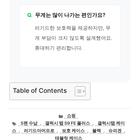
Q.
무게는 많이 나가는 편인가요?
러기드한 보호력을 제공하지만, 무
게 부담이 크지 않도록 설계했어요.
휴대하기 편리합니다.
Table of Contents
카
쇼핑
테
태
S펜 수납
,
갤럭시 탭 S9 FE 플러스
,
갤럭시탭 케이
고
그
스
,
러기드아머프로
,
보호 케이스
,
블랙
,
슈피겐
,
리
태블릿 케이스