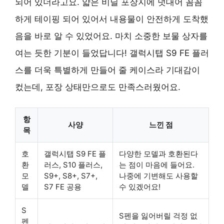
되어 있더라고요. 얇은 비닐 포장지에 덧대어 꼼꼼
하게 테이핑 되어 있어서 내용물이 안전하게 도착했
음을 바로 알 수 있었어요. 마치 소중한 보물 상자를
여는 듯한 기분이 들었답니다! 갤럭시탭 S9 FE 플러
스를 더욱 특별하게 만들어 줄 케이스라 기대감이
컸는데, 포장 상태만으로도 만족스러웠어요.
항
사양
느낀 점
목
호
갤럭시탭 S9 FE 플
다양한 모델과 호환된다
환
러스, S10 플러스,
는 점이 마음에 들어요.
모
S9+, S8+, S7+,
나중에 기변해도 사용할
델
S7 FE 공용
수 있겠어요!
S
S펜을 잃어버릴 걱정 없
펜