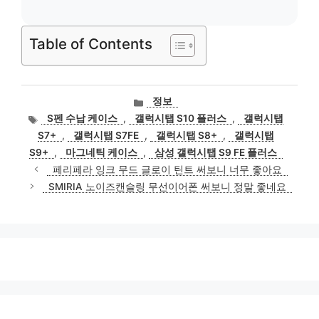
Table of Contents
카
정보
테
태
S펜 수납 케이스
,
갤럭시탭 S10 플러스
,
갤럭시탭
고
그
S7+
,
갤럭시탭 S7FE
,
갤럭시탭 S8+
,
갤럭시탭
리
S9+
,
마그네틱 케이스
,
삼성 갤럭시탭 S9 FE 플러스
페리페라 잉크 무드 글로이 틴트 써보니 너무 좋아요
SMIRIA 노이즈캔슬링 무선이어폰 써보니 정말 좋네요