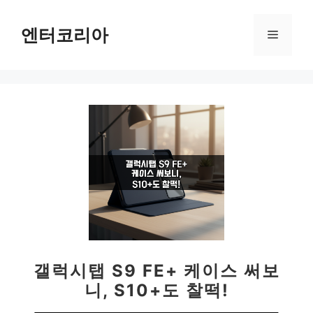
컨
텐
엔터코리아
메
츠
로
뉴
건
너
뛰
기
갤럭시탭 S9 FE+ 케이스 써보
니, S10+도 찰떡!