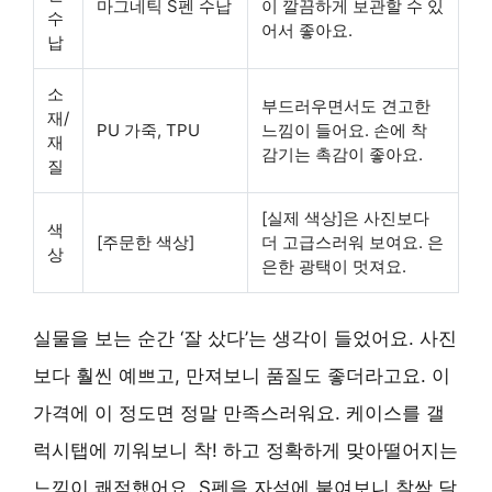
마그네틱 S펜 수납
이 깔끔하게 보관할 수 있
수
어서 좋아요.
납
소
부드러우면서도 견고한
재/
PU 가죽, TPU
느낌이 들어요. 손에 착
재
감기는 촉감이 좋아요.
질
[실제 색상]은 사진보다
색
[주문한 색상]
더 고급스러워 보여요. 은
상
은한 광택이 멋져요.
실물을 보는 순간 ‘잘 샀다’는 생각이 들었어요. 사진
보다 훨씬 예쁘고, 만져보니 품질도 좋더라고요. 이
가격에 이 정도면 정말 만족스러워요. 케이스를 갤
럭시탭에 끼워보니 착! 하고 정확하게 맞아떨어지는
느낌이 쾌적했어요. S펜을 자석에 붙여보니 찰싹 달