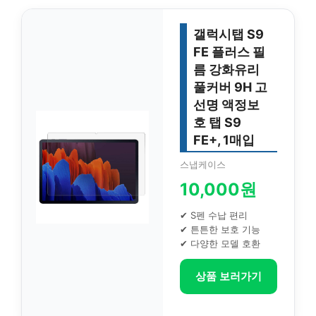
갤럭시탭 S9
FE 플러스 필
름 강화유리
풀커버 9H 고
선명 액정보
호 탭 S9
FE+, 1매입
스냅케이스
10,000원
✔ S펜 수납 편리
✔ 튼튼한 보호 기능
✔ 다양한 모델 호환
상품 보러가기