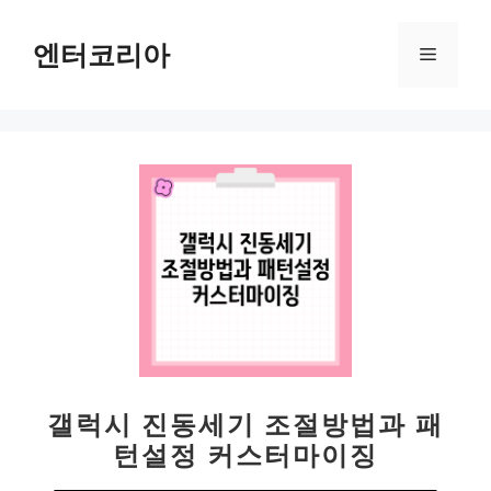
컨
텐
엔터코리아
메
츠
로
뉴
건
너
뛰
기
갤럭시 진동세기 조절방법과 패
턴설정 커스터마이징