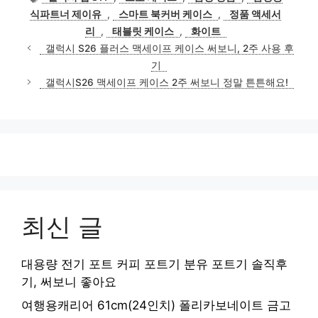
고
그
식파트너 제이유
,
스마트 북커버 케이스
,
정품 액세서
리
리
,
태블릿 케이스
,
화이트
갤럭시 S26 플러스 맥세이프 케이스 써보니, 2주 사용 후
기
갤럭시S26 맥세이프 케이스 2주 써보니 정말 튼튼해요!
최신 글
대용량 전기 포트 커피 포트기 분유 포트기 솔직후
기, 써보니 좋아요
여행용캐리어 61cm(24인치) 폴리카보네이트 금고