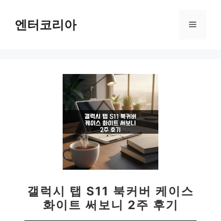
컨
텐
엔터코리아
메
츠
로
뉴
건
너
뛰
기
갤럭시 탭 S11 북커버 케이스
화이트 써보니 2주 후기