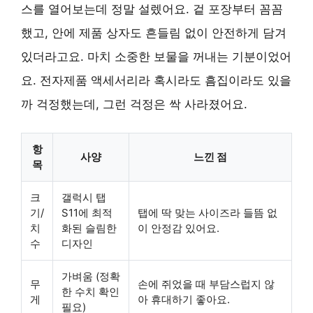
스를 열어보는데 정말 설렜어요. 겉 포장부터 꼼꼼
했고, 안에 제품 상자도 흔들림 없이 안전하게 담겨
있더라고요. 마치 소중한 보물을 꺼내는 기분이었어
요. 전자제품 액세서리라 혹시라도 흠집이라도 있을
까 걱정했는데, 그런 걱정은 싹 사라졌어요.
항
사양
느낀 점
목
크
갤럭시 탭
기/
S11에 최적
탭에 딱 맞는 사이즈라 들뜸 없
치
화된 슬림한
이 안정감 있어요.
수
디자인
가벼움 (정확
무
손에 쥐었을 때 부담스럽지 않
한 수치 확인
게
아 휴대하기 좋아요.
필요)