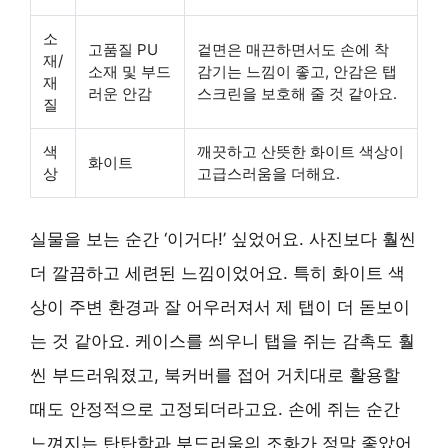
소
고품질 PU
겉면은 매끈하면서도 손에 착
재/
소재 및 부드
감기는 느낌이 좋고, 안감은 탭
재
러운 안감
스크린을 보호해 줄 것 같아요.
질
색
깨끗하고 산뜻한 화이트 색상이
화이트
상
고급스러움을 더해요.
실물을 보는 순간 ‘이거다!’ 싶었어요. 사진보다 훨씬
더 깔끔하고 세련된 느낌이었어요. 특히 화이트 색
상이 주변 환경과 잘 어우러져서 제 탭이 더 돋보이
는 것 같아요. 케이스를 씌우니 탭을 쥐는 감촉도 훨
씬 부드러워졌고, 북커버를 접어 거치대로 활용할
때도 안정적으로 고정되더라고요. 손에 쥐는 순간
느껴지는 탄탄함과 부드러움의 조화가 정말 좋았어