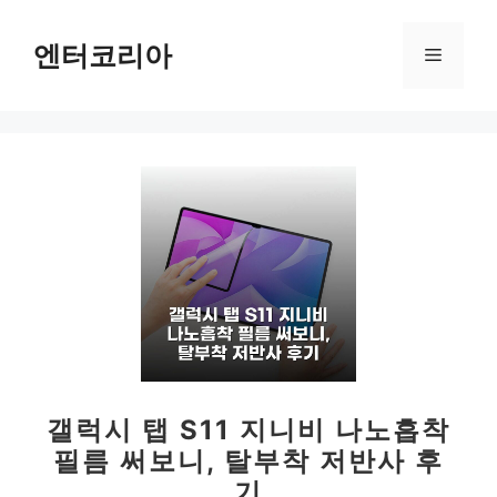
컨
텐
엔터코리아
메
츠
로
뉴
건
너
뛰
기
갤럭시 탭 S11 지니비 나노흡착
필름 써보니, 탈부착 저반사 후
기