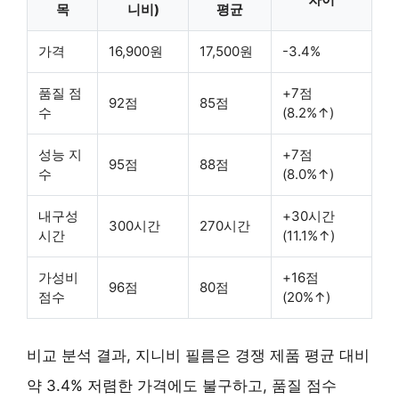
목
니비)
평균
가격
16,900원
17,500원
-3.4%
품질 점
+7점
92점
85점
수
(8.2%↑)
성능 지
+7점
95점
88점
수
(8.0%↑)
내구성
+30시간
300시간
270시간
시간
(11.1%↑)
가성비
+16점
96점
80점
점수
(20%↑)
비교 분석 결과, 지니비 필름은 경쟁 제품 평균 대비
약 3.4% 저렴한 가격에도 불구하고,
품질 점수