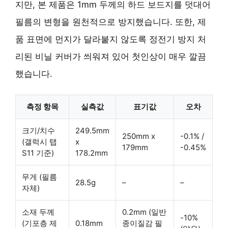
지만, 본 제품은 1mm 두께의 하드 보드지를 덧대어
필름의 변형을 원천적으로 방지했습니다. 또한, 제
품 표면에 먼지가 달라붙지 않도록 정전기 방지 처
리된 비닐 커버가 씌워져 있어 첫인상이 매우 깔끔
했습니다.
측정 항목
실측값
표기값
오차
크기/치수
249.5mm
250mm x
-0.1% /
(갤럭시 탭
x
179mm
-0.45%
S11 기준)
178.2mm
무게 (필름
28.5g
–
–
자체)
소재 두께
0.2mm (일반
-10%
(기포층 제
0.18mm
종이질감 필