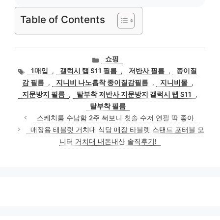
Table of Contents
카
쇼핑
테
태
1매입
,
갤럭시 탭 S11 필름
,
저반사 필름
,
종이질
고
그
감 필름
,
지니비 나노흡착 종이질감필름
,
지니비몰
,
리
지문방지 필름
,
탈부착 저반사 지문방지 갤럭시 탭 S11
,
탈부착 필름
스케치룸 수납함 2주 써보니 칫솔 수저 연필 딱 좋아
매장용 태블릿 거치대 식당 매장 타블렛 스탠드 포터블 모
니터 거치대 내돈내산 솔직후기!