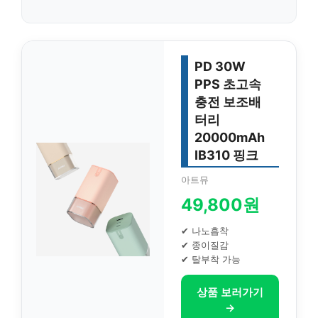
PD 30W
PPS 초고속
충전 보조배
터리
20000mAh
IB310 핑크
아트뮤
49,800원
✔ 나노흡착
✔ 종이질감
✔ 탈부착 가능
상품 보러가기
→