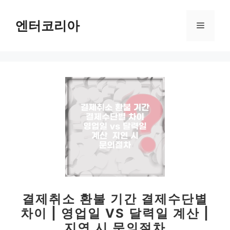
컨
텐
엔터코리아
메
츠
로
뉴
건
너
뛰
기
결제취소 환불 기간 결제수단별
차이 | 영업일 VS 달력일 계산 |
지연 시 문의절차