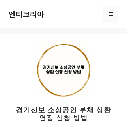
컨
텐
엔터코리아
메
츠
로
뉴
건
너
뛰
기
경기신보 소상공인 부채 상환
연장 신청 방법