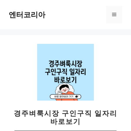
컨
텐
엔터코리아
메
츠
로
뉴
건
너
뛰
기
경주벼룩시장 구인구직 일자리
바로보기