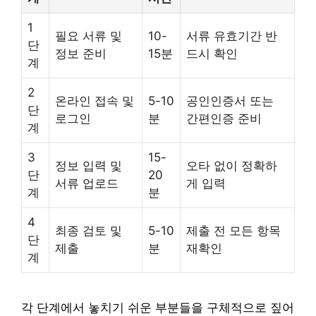
1
필요 서류 및
10-
서류 유효기간 반
단
정보 준비
15분
드시 확인
계
2
온라인 접속 및
5-10
공인인증서 또는
단
로그인
분
간편인증 준비
계
3
15-
정보 입력 및
오타 없이 정확하
단
20
서류 업로드
게 입력
계
분
4
최종 검토 및
5-10
제출 전 모든 항목
단
제출
분
재확인
계
각 단계에서 놓치기 쉬운 부분들을 구체적으로 짚어