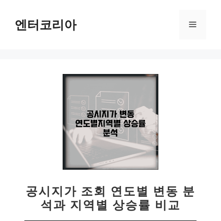
컨
텐
엔터코리아
메
츠
로
뉴
건
너
뛰
기
공시지가 조회 연도별 변동 분
석과 지역별 상승률 비교