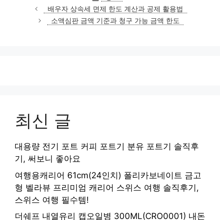
테
배우자 상속세 면제 한도 계산과 공제 활용법
고
소액심판 금액 기준과 청구 가능 금액 한도
리
최신 글
대용량 전기 포트 커피 포트기 분유 포트기 솔직후
기, 써보니 좋아요
여행용캐리어 61cm(24인치) 폴리카보네이트 금고
형 벨라뷰 프리미엄 캐리어 스위스 여행 솔직후기,
스위스 여행 필수템!
더쉐프 내열유리 캡오일병 300ML(CRO0001) 내돈