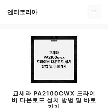
컨
텐
엔터코리아
메
츠
로
뉴
건
너
뛰
기
교세라 PA2100CWX 드라이
버 다운로드 설치 방법 및 바로
가기