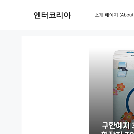
컨
텐
엔터코리아
소개 페이지 (About
츠
로
건
너
뛰
기