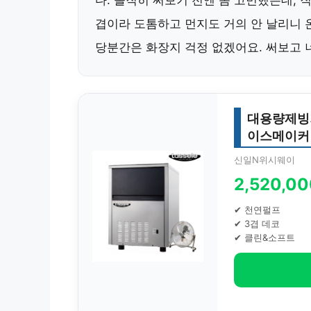
다. 솔직히 써보기 전엔 좀 고민했는데, 
겹이라 도톰하고 먼지도 거의 안 날리니 
당분간은 화장지 걱정 없겠어요. 써보고 
대용량제빙기
이스메이커
신일N위시웨이
2,520,0
✔ 천연펄프
✔ 3겹 데코
✔ 클린&소프트