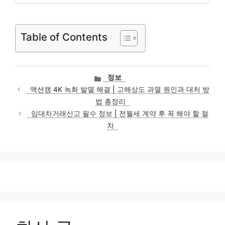
Table of Contents
카
정보
테
액션캠 4K 녹화 발열 해결 | 고해상도 과열 원인과 대처 방
고
법 총정리
리
임대차거래신고 필수 정보 | 전월세 계약 후 꼭 해야 할 절
차