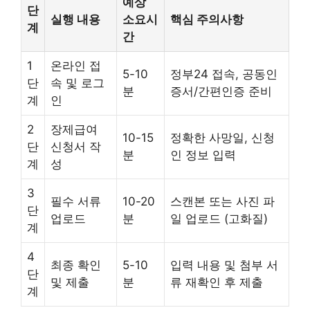
예상
단
실행 내용
소요시
핵심 주의사항
계
간
1
온라인 접
5-10
정부24 접속, 공동인
단
속 및 로그
분
증서/간편인증 준비
계
인
2
장제급여
10-15
정확한 사망일, 신청
단
신청서 작
분
인 정보 입력
계
성
3
필수 서류
10-20
스캔본 또는 사진 파
단
업로드
분
일 업로드 (고화질)
계
4
최종 확인
5-10
입력 내용 및 첨부 서
단
및 제출
분
류 재확인 후 제출
계