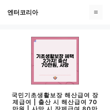
컨
텐
엔터코리아
메
츠
로
뉴
건
너
뛰
기
국민기초생활보장 해산급여 장
제급여 | 출산 시 해산급여 70
만원 | 사망 시 장제급여 80만