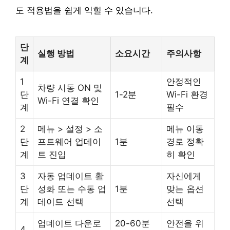
도 적용법을 쉽게 익힐 수 있습니다.
단
실행 방법
소요시간
주의사항
계
1
안정적인
차량 시동 ON 및
단
1-2분
Wi-Fi 환경
Wi-Fi 연결 확인
계
필수
2
메뉴 > 설정 > 소
메뉴 이동
단
프트웨어 업데이
1분
경로 정확
계
트 진입
히 확인
3
자동 업데이트 활
자신에게
단
성화 또는 수동 업
1분
맞는 옵션
계
데이트 선택
선택
업데이트 다운로
20-60분
안전을 위
4