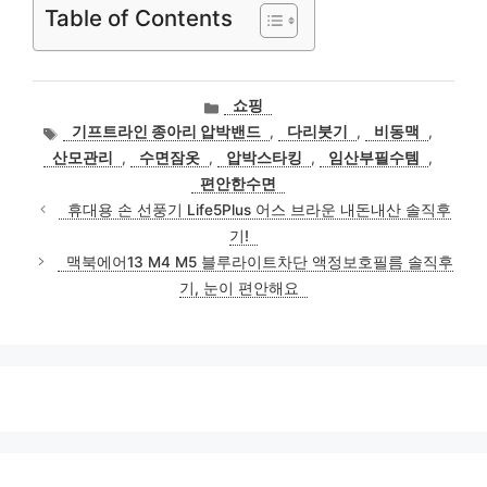
Table of Contents
카
쇼핑
테
태
기프트라인 종아리 압박밴드
,
다리붓기
,
비동맥
,
고
그
산모관리
,
수면잠옷
,
압박스타킹
,
임산부필수템
,
리
편안한수면
휴대용 손 선풍기 Life5Plus 어스 브라운 내돈내산 솔직후
기!
맥북에어13 M4 M5 블루라이트차단 액정보호필름 솔직후
기, 눈이 편안해요