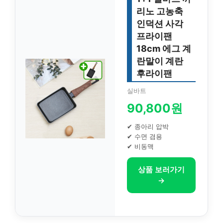
리노 고농축
인덕션 사각
프라이팬
18cm 에그 계
란말이 계란
후라이팬
실바트
90,800원
✔ 종아리 압박
✔ 수면 겸용
✔ 비동맥
상품 보러가기
→