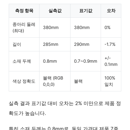
측정 항목
실측값
표기값
오차
종아리 둘레
380mm
380mm
0%
(최대)
길이
285mm
290mm
-1.7%
+/-
소재 두께
0.8mm
0.7~0.9mm
0.1mm
블랙 (RGB
100%
색상 정확도
블랙
0,0,0)
일치
실측 결과 표기값 대비 오차는
2% 미만
으로 제품 정
확도가 높습니다.
특히 소재 두께는 0.8mm로,
동일 가격대 제품 7종