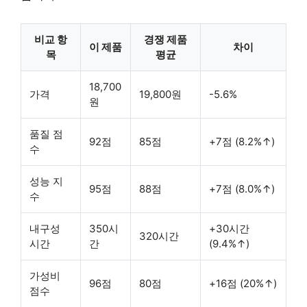
비교 항
경쟁 제품
이 제품
차이
목
평균
18,700
가격
19,800원
-5.6%
원
품질 점
92점
85점
+7점 (8.2%↑)
수
성능 지
95점
88점
+7점 (8.0%↑)
수
내구성
350시
+30시간
320시간
시간
간
(9.4%↑)
가성비
96점
80점
+16점 (20%↑)
점수