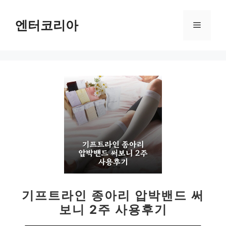
컨
텐
엔터코리아
메
츠
로
뉴
건
너
뛰
기
기프트라인 종아리 압박밴드 써
보니 2주 사용후기