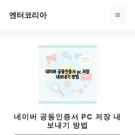
컨
텐
엔터코리아
메
츠
로
뉴
건
너
뛰
기
네이버 공동인증서 PC 저장 내
보내기 방법