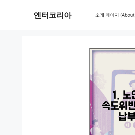
컨
텐
엔터코리아
소개 페이지 (About
츠
로
건
너
뛰
기