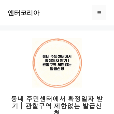
컨
텐
엔터코리아
메
츠
로
뉴
건
너
뛰
기
동네 주민센터에서 확정일자 받
기 | 관할구역 제한없는 발급신
청