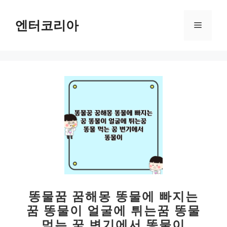
컨
텐
엔터코리아
메
츠
로
뉴
건
너
뛰
기
똥물꿈 꿈해몽 똥물에 빠지는
꿈 똥물이 얼굴에 튀는꿈 똥물
먹는 꿈 변기에서 똥물이