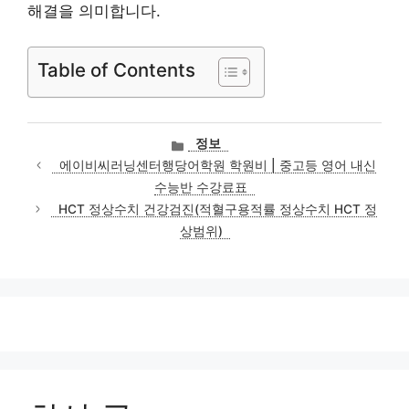
해결을 의미합니다.
Table of Contents
카
정보
테
에이비씨러닝센터행당어학원 학원비 | 중고등 영어 내신
고
수능반 수강료표
리
HCT 정상수치 건강검진(적혈구용적률 정상수치 HCT 정
상범위)