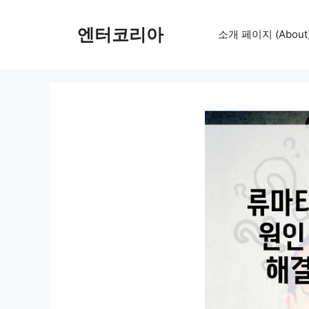
컨
텐
엔터코리아
소개 페이지 (About
츠
로
건
너
뛰
기