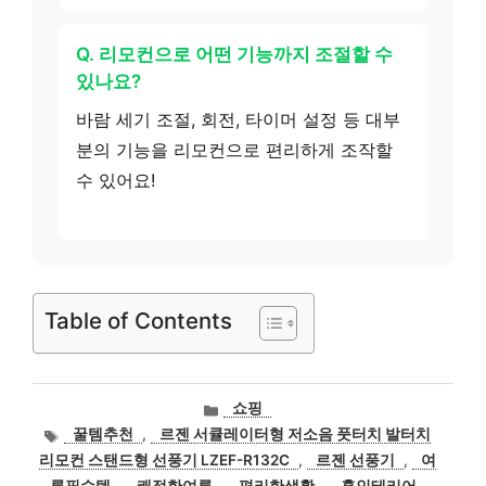
Q. 리모컨으로 어떤 기능까지 조절할 수
있나요?
바람 세기 조절, 회전, 타이머 설정 등 대부
분의 기능을 리모컨으로 편리하게 조작할
수 있어요!
Table of Contents
카
쇼핑
테
태
꿀템추천
,
르젠 서큘레이터형 저소음 풋터치 발터치
고
그
리모컨 스탠드형 선풍기 LZEF-R132C
,
르젠 선풍기
,
여
리
름필수템
,
쾌적한여름
,
편리한생활
,
홈인테리어