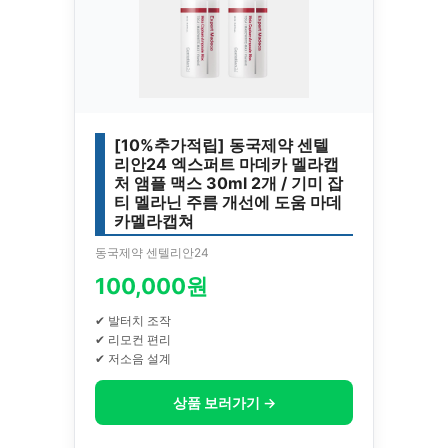
[10%추가적립] 동국제약 센텔
리안24 엑스퍼트 마데카 멜라캡
처 앰플 맥스 30ml 2개 / 기미 잡
티 멜라닌 주름 개선에 도움 마데
카멜라캡쳐
동국제약 센텔리안24
100,000원
✔ 발터치 조작
✔ 리모컨 편리
✔ 저소음 설계
상품 보러가기 →