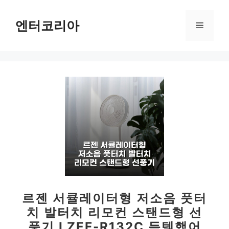
컨
텐
엔터코리아
메
츠
로
뉴
건
너
뛰
기
르젠 서큘레이터형 저소음 풋터
치 발터치 리모컨 스탠드형 선
풍기 LZEF-R132C 득템했어