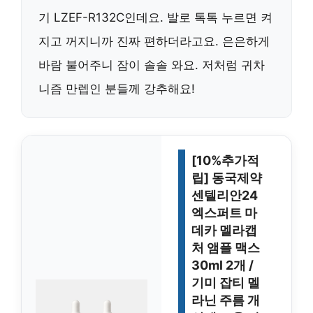
기 LZEF-R132C인데요. 발로 톡톡 누르면 켜
지고 꺼지니까 진짜 편하더라고요. 은은하게
바람 불어주니 잠이 솔솔 와요. 저처럼 귀차
니즘 만렙인 분들께 강추해요!
[10%추가적
립] 동국제약
센텔리안24
엑스퍼트 마
데카 멜라캡
처 앰플 맥스
30ml 2개 /
기미 잡티 멜
라닌 주름 개