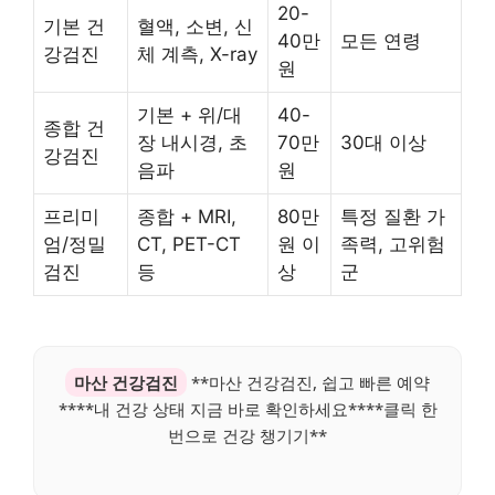
20-
기본 건
혈액, 소변, 신
40만
모든 연령
강검진
체 계측, X-ray
원
기본 + 위/대
40-
종합 건
장 내시경, 초
70만
30대 이상
강검진
음파
원
프리미
종합 + MRI,
80만
특정 질환 가
엄/정밀
CT, PET-CT
원 이
족력, 고위험
검진
등
상
군
마산 건강검진
**마산 건강검진, 쉽고 빠른 예약
****내 건강 상태 지금 바로 확인하세요****클릭 한
번으로 건강 챙기기**