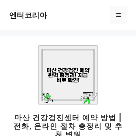
컨
텐
엔터코리아
메
츠
로
뉴
건
너
뛰
기
마산 건강검진센터 예약 방법 |
전화, 온라인 절차 총정리 및 추
천 병원