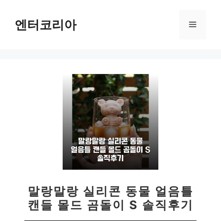
컨
텐
엔터코리아
메
츠
로
뉴
건
너
뛰
기
말랑말랑 실리콘 동물 얼음틀
캔들 몰드 곰돌이 S 솔직후기