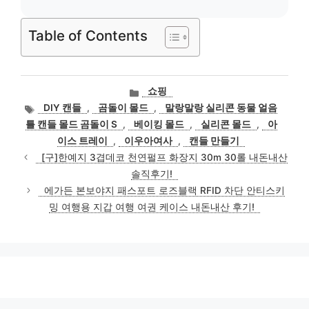
Table of Contents
카
쇼핑
테
태
DIY 캔들
,
곰돌이 몰드
,
말랑말랑 실리콘 동물 얼음
고
그
틀 캔들 몰드 곰돌이 S
,
베이킹 몰드
,
실리콘 몰드
,
아
리
이스 트레이
,
이우아여사
,
캔들 만들기
[구]한예지 3겹데코 천연펄프 화장지 30m 30롤 내돈내산
솔직후기!
에가든 본보야지 패스포트 로즈블랙 RFID 차단 안티스키
밍 여행용 지갑 여행 여권 케이스 내돈내산 후기!