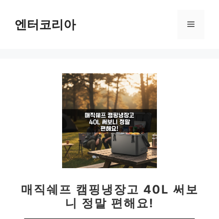
컨
텐
엔터코리아
메
츠
로
뉴
건
너
뛰
기
매직쉐프 캠핑냉장고 40L 써보
니 정말 편해요!