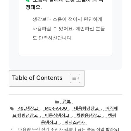
정돼요.
생각보다 소음이 적어서 편안하게
사용하실 수 있어요. 예민하신 분들
도 만족하신답니다!
Table of Contents
카
정보
테
태
40L냉장고
,
MCR-A40G
,
대용량냉장고
,
매직쉐
고
그
프 캠핑냉장고
,
이동식냉장고
,
차량용냉장고
,
캠핑
리
용냉장고
,
피닉스전자
대용량 무선 전기 주전자 써보니 끓는 속도 정말 빨라요!