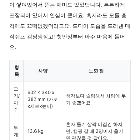
이 쌓여있어서 뜯는 재미도 있었답니다. 튼튼하게
포장되어 있어서 안심이 됐어요. 혹시라도 모를 충
격에도 끄떡없겠더라고요. 드디어 모습을 드러낸 매
직쉐프 캠핑냉장고! 첫인상부터 아주 마음에 들어
요.
항
사양
느낀 점
목
크
602 x 340 x
기/
생각보다 슬림해서 차량에 두
382 mm (가로
치
기 좋겠어요.
x세로x높이)
수
혼자 들기 살짝 버겁긴 하지
무
13.6 kg
만, 캠핑 갈 때 2명이서 옮기
게
면 괜찮을 것 같아요.