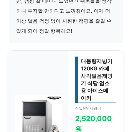
만, 캠핑 갈 때마다 느꼈던 아쉬움들을 생각
하니 투자할 만하다고 느껴졌어요. 이제 더
이상 얼음 걱정 없이 시원한 캠핑을 즐길 수
있게 되어 정말 행복해요!
대용량제빙기
120KG 카페
사각얼음제빙
기 식당 업소
용 아이스메
이커
신일N위시웨이
2,520,000
원