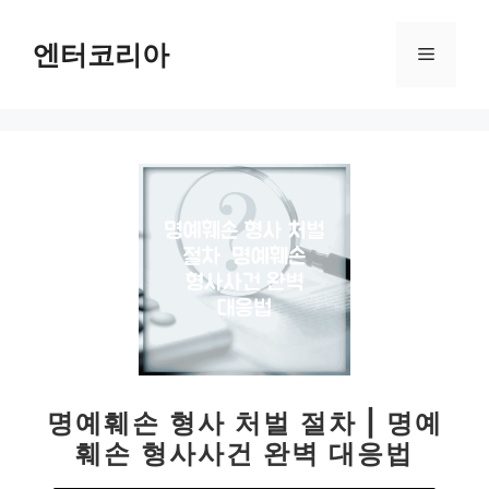
컨
텐
엔터코리아
메
츠
로
뉴
건
너
뛰
기
명예훼손 형사 처벌 절차 | 명예
훼손 형사사건 완벽 대응법