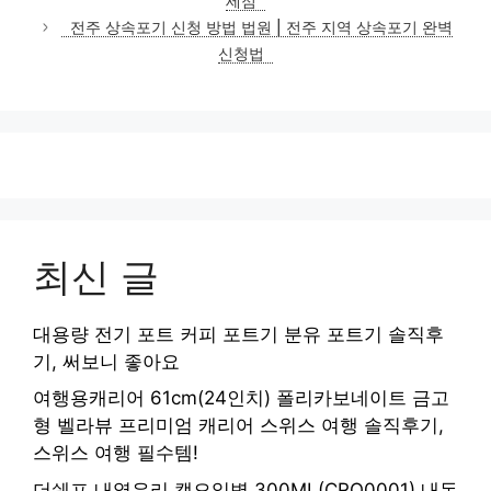
세점
리
전주 상속포기 신청 방법 법원 | 전주 지역 상속포기 완벽
신청법
최신 글
대용량 전기 포트 커피 포트기 분유 포트기 솔직후
기, 써보니 좋아요
여행용캐리어 61cm(24인치) 폴리카보네이트 금고
형 벨라뷰 프리미엄 캐리어 스위스 여행 솔직후기,
스위스 여행 필수템!
더쉐프 내열유리 캡오일병 300ML(CRO0001) 내돈