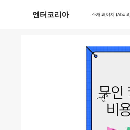
컨
텐
엔터코리아
소개 페이지 (About
츠
로
건
너
뛰
기