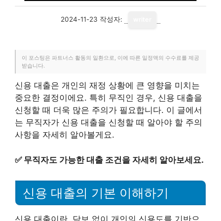
2024-11-23
작성자:
writer
이 포스팅은 파트너스 활동의 일환으로, 이에 따른 일정액의 수수료를 제공
받습니다.
신용 대출은 개인의 재정 상황에 큰 영향을 미치는
중요한 결정이에요. 특히 무직인 경우, 신용 대출을
신청할 때 더욱 많은 주의가 필요합니다. 이 글에서
는 무직자가 신용 대출을 신청할 때 알아야 할 주의
사항을 자세히 알아볼게요.
✅
무직자도 가능한 대출 조건을 자세히 알아보세요.
신용 대출의 기본 이해하기
신용 대출이란, 담보 없이 개인의 신용도를 기반으