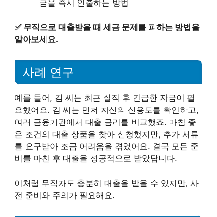
금을 즉시 인출하는 방법
✅
무직으로 대출받을 때 세금 문제를 피하는 방법을
알아보세요.
사례 연구
예를 들어, 김 씨는 최근 실직 후 긴급한 자금이 필
요했어요. 김 씨는 먼저 자신의 신용도를 확인하고,
여러 금융기관에서 대출 금리를 비교했죠. 마침 좋
은 조건의 대출 상품을 찾아 신청했지만, 추가 서류
를 요구받아 조금 어려움을 겪었어요. 결국 모든 준
비를 마친 후 대출을 성공적으로 받았답니다.
이처럼 무직자도 충분히 대출을 받을 수 있지만, 사
전 준비와 주의가 필요해요.