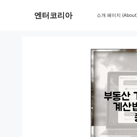
컨
텐
엔터코리아
소개 페이지 (About
츠
로
건
너
뛰
기