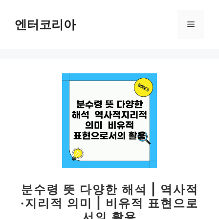
컨
텐
엔터코리아
메
츠
로
뉴
건
너
뛰
기
분수령 뜻 다양한 해석 | 역사적
·지리적 의미 | 비유적 표현으로
서의 활용