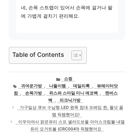
네, 손목 스트랩이 있어서 손목에 걸거나 팔
에 가볍게 걸치기 편리해요.
Table of Contents
카
쇼핑
테
태
귀여운가방
,
나들이템
,
데일리룩
,
뷰레이터닷
고
그
컴
,
손목가방
,
위스퍼 스마일 미니 에코백
,
캔버스
리
백
,
피크닉가방
가구일상 큐브 수납형 LED 원목 침대 프레임 퀸, 월넛 꿀
템 득템했어요!
이우아여사 맑은유리 스프 샐러드보울 아이스크림볼 내열
유리 요거트볼 (CRC0041) 득템했어요