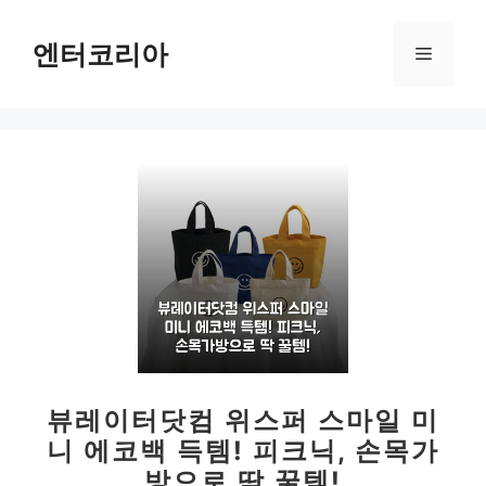
컨
텐
엔터코리아
메
츠
로
뉴
건
너
뛰
기
뷰레이터닷컴 위스퍼 스마일 미
니 에코백 득템! 피크닉, 손목가
방으로 딱 꿀템!