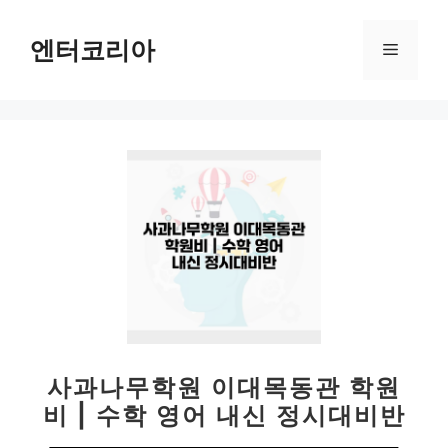
컨
텐
엔터코리아
메
츠
로
뉴
건
너
뛰
기
사과나무학원 이대목동관 학원
비 | 수학 영어 내신 정시대비반