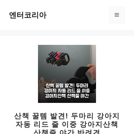
컨
텐
엔터코리아
메
츠
로
뉴
건
너
뛰
기
산책 꿀템 발견! 두마리 강아지
자동 리드 줄 이중 강아지산책
산책줄 야간 반려견