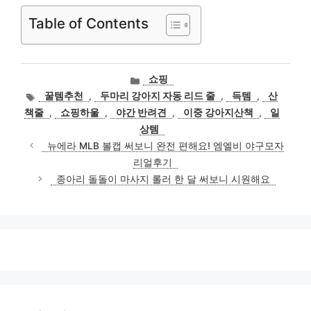
Table of Contents
카
쇼핑
테
태
꿀템추천
,
두마리 강아지 자동 리드 줄
,
득템
,
산
고
그
책줄
,
쇼핑하울
,
야간 반려견
,
이중 강아지산책
,
일
리
상템
뉴에라 MLB 볼캡 써보니 완전 편해요! 엠엘비 야구모자
리얼후기
종아리 돌돌이 마사지 롤러 한 달 써보니 시원해요