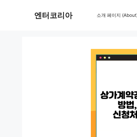
컨
텐
엔터코리아
소개 페이지 (About
츠
로
건
너
뛰
기