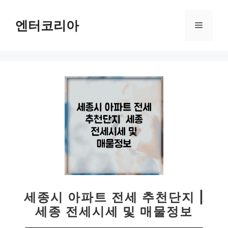
컨
텐
엔터코리아
메
츠
로
뉴
건
너
뛰
기
세종시 아파트 전세 추천단지 |
세종 전세시세 및 매물정보