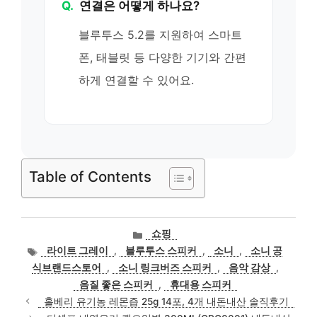
Q.
연결은 어떻게 하나요?
블루투스 5.2를 지원하여 스마트
폰, 태블릿 등 다양한 기기와 간편
하게 연결할 수 있어요.
Table of Contents
카
쇼핑
테
태
라이트 그레이
,
블루투스 스피커
,
소니
,
소니 공
고
그
식브랜드스토어
,
소니 링크버즈 스피커
,
음악 감상
,
리
음질 좋은 스피커
,
휴대용 스피커
홀베리 유기농 레몬즙 25g 14포, 4개 내돈내산 솔직후기