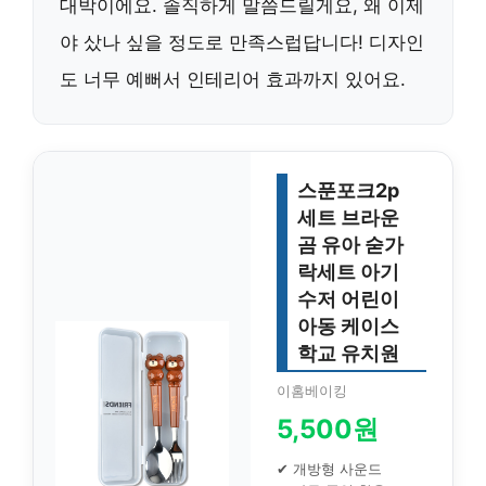
대박이에요. 솔직하게 말씀드릴게요, 왜 이제
야 샀나 싶을 정도로 만족스럽답니다! 디자인
도 너무 예뻐서 인테리어 효과까지 있어요.
스푼포크2p
세트 브라운
곰 유아 숟가
락세트 아기
수저 어린이
아동 케이스
학교 유치원
이홈베이킹
5,500원
✔ 개방형 사운드