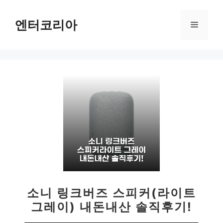
컨
텐
엔터코리아
메
츠
로
뉴
건
너
뛰
기
소니 링크버즈 스피커(라이트
그레이) 내돈내산 솔직후기!