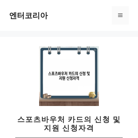
컨
텐
엔터코리아
메
츠
로
뉴
건
너
뛰
기
스포츠바우처 카드의 신청 및
지원 신청자격