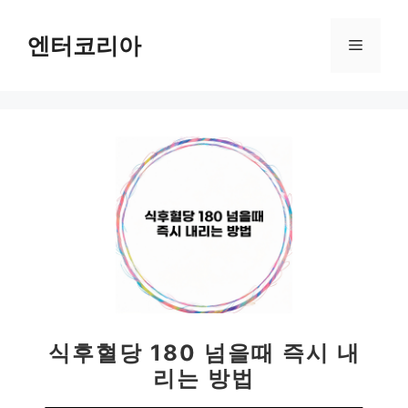
컨
텐
엔터코리아
메
츠
로
뉴
건
너
뛰
기
식후혈당 180 넘을때 즉시 내
리는 방법