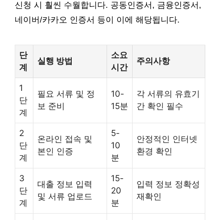
신청 시 훨씬 수월합니다. 공동인증서, 금융인증서,
네이버/카카오 인증서 등이 이에 해당됩니다.
단
소요
실행 방법
주의사항
계
시간
1
필요 서류 및 정
10-
각 서류의 유효기
단
보 준비
15분
간 확인 필수
계
2
5-
온라인 접속 및
안정적인 인터넷
단
10
본인 인증
환경 확인
계
분
3
15-
대출 정보 입력
입력 정보 정확성
단
20
및 서류 업로드
재확인
계
분