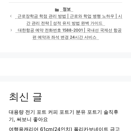
카
정보
테
근로장학금 학점 관리 방법 | 근로와 학업 병행 노하우 | 시
고
간 관리 전략 | 성적 유지 방법 완벽 가이드
리
대한항공 예약 전화번호 1588-2001 | 국내선 국제선 항공
편 예약과 좌석 변경 24시간 서비스
최신 글
대용량 전기 포트 커피 포트기 분유 포트기 솔직후
기, 써보니 좋아요
여행용캐리어 61cm(24인치) 폴리카보네이트 금고