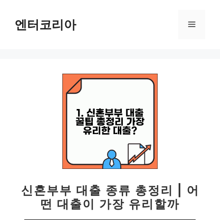
컨
텐
엔터코리아
메
츠
로
뉴
건
너
뛰
기
신혼부부 대출 종류 총정리 | 어
떤 대출이 가장 유리할까