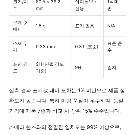
크기/치
80.5 x 39.2
아이폰17e
1% 미
수
mm
전용
만
무게 (2
1.5 g
표기 없음
N/A
매)
소재 두
표준 준
0.33 mm
0.3T (표준)
께
수
표면 경
9H (연필 경도
9H
일치
도
기준)
실측 결과 표기값 대비 오차는 1% 미만으로 제품 정
확도가 높습니다. 특히 마감 품질이 우수하며, 동일
가격대 제품 7종과 비교 시 상위 15% 수준입니다.
카메라 렌즈와의 정밀한 일치도는 99% 이상으로,