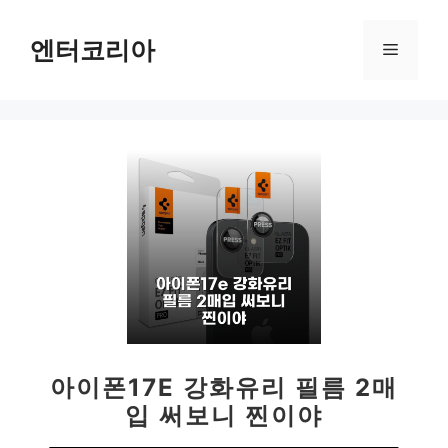
컨
텐
엔터코리아
메
츠
로
뉴
건
너
뛰
기
아이폰17E 강화유리 필름 2매
입 써보니 찐이야