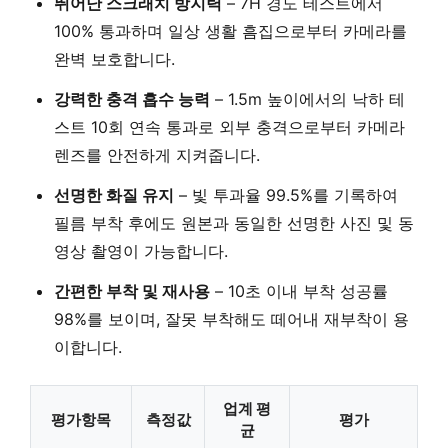
뛰어난 스크래치 방지력
–
7H 경도 테스트에서
100% 통과
하며 일상 생활 흠집으로부터 카메라를
완벽 보호합니다.
강력한 충격 흡수 능력
–
1.5m 높이에서의 낙하 테
스트 10회 연속 통과
로 외부 충격으로부터 카메라
렌즈를 안전하게 지켜줍니다.
선명한 화질 유지
–
빛 투과율 99.5%를 기록
하여
필름 부착 후에도 원본과 동일한 선명한 사진 및 동
영상 촬영이 가능합니다.
간편한 부착 및 재사용
–
10초 이내 부착 성공률
98%
를 보이며, 잘못 부착해도 떼어내 재부착이 용
이합니다.
업계 평
평가항목
측정값
평가
균