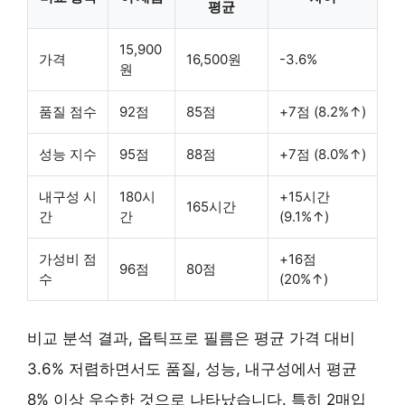
평균
15,900
가격
16,500원
-3.6%
원
품질 점수
92점
85점
+7점 (8.2%↑)
성능 지수
95점
88점
+7점 (8.0%↑)
내구성 시
180시
+15시간
165시간
간
간
(9.1%↑)
가성비 점
+16점
96점
80점
수
(20%↑)
비교 분석 결과, 옵틱프로 필름은 평균 가격 대비
3.6% 저렴하면서도 품질, 성능, 내구성에서 평균
8% 이상 우수한 것으로 나타났습니다. 특히 2매입