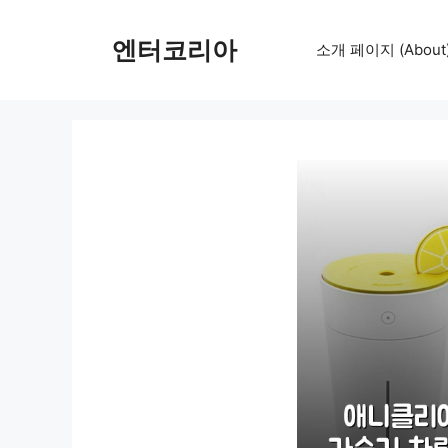
컨
텐
엔터코리아
소개 페이지 (About
츠
로
건
너
뛰
기