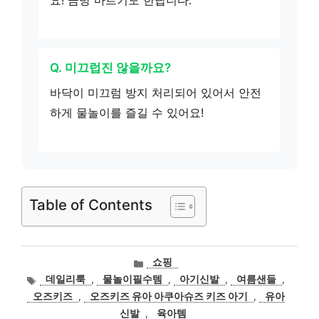
Q. 미끄럽진 않을까요?
바닥이 미끄럼 방지 처리되어 있어서 안전
하게 물놀이를 즐길 수 있어요!
Table of Contents
카
쇼핑
테
태
데일리룩
,
물놀이필수템
,
아기신발
,
여름샌들
,
고
그
오즈키즈
,
오즈키즈 유아 아쿠아슈즈 키즈 아기
,
유아
리
신발
,
육아템