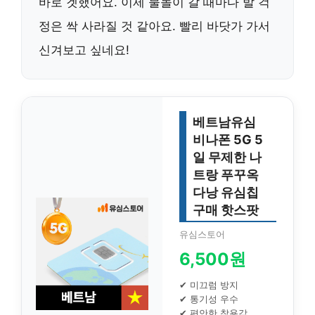
바로 겟했어요. 이제 물놀이 갈 때마다 발 걱
정은 싹 사라질 것 같아요. 빨리 바닷가 가서
신겨보고 싶네요!
베트남유심
비나폰 5G 5
일 무제한 나
트랑 푸꾸옥
다낭 유심칩
구매 핫스팟
유심스토어
6,500원
✔ 미끄럼 방지
✔ 통기성 우수
✔ 편안한 착용감