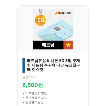
베트남유심 비나폰 5G 5일 무제
한 나트랑 푸꾸옥 다낭 유심칩구
매 핫스팟
유심스토어
6,500원
✔ 미끄럼 방지 밑창
✔ 통기성 좋은 소재
✔ 편안한 착용감