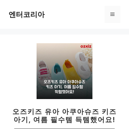
컨
텐
엔터코리아
메
츠
로
뉴
건
너
뛰
기
오즈키즈 유아 아쿠아슈즈 키즈
아기, 여름 필수템 득템했어요!