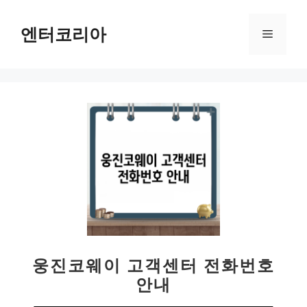
컨
텐
엔터코리아
메
츠
로
뉴
건
너
뛰
기
웅진코웨이 고객센터 전화번호
안내