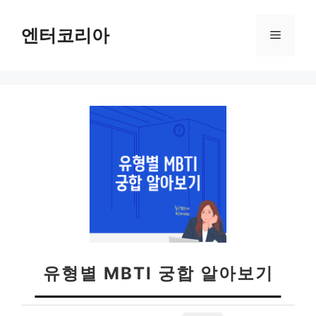
컨
텐
엔터코리아
메
츠
로
뉴
건
너
뛰
기
유형별 MBTI 궁합 알아보기