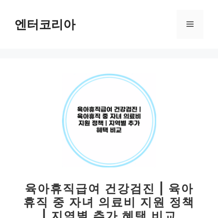
컨
텐
엔터코리아
메
츠
로
뉴
건
너
뛰
기
육아휴직급여 건강검진 | 육아
휴직 중 자녀 의료비 지원 정책
| 지역별 추가 혜택 비교