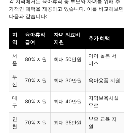
각 지역에서는 육아휴직 중 부모와 자녀를 위해 추
가적인 혜택을 제공하고 있습니다. 이를 비교해보면
다음과 같습니다:
지
육아휴직
자녀 의료비
추가 혜택
역
급여
지원
서
아이 돌봄 서
80% 지원
최대 50만원
울
비스
부
70% 지원
최대 30만원
육아용품 지원
산
대
지역보육시설
80% 지원
최대 40만원
구
무료
인
부모 교육 지
70% 지원
최대 35만원
천
원