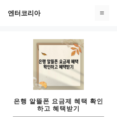
컨
텐
엔터코리아
메
츠
로
뉴
건
너
뛰
기
은행 알뜰폰 요금제 혜택 확인
하고 혜택받기