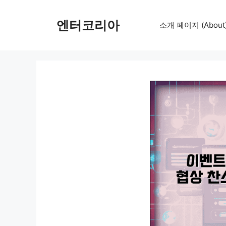
컨
텐
엔터코리아
소개 페이지 (About
츠
로
건
너
뛰
기