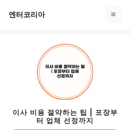
컨
텐
엔터코리아
메
츠
로
뉴
건
너
뛰
기
이사 비용 절약하는 팁 | 포장부
터 업체 선정까지