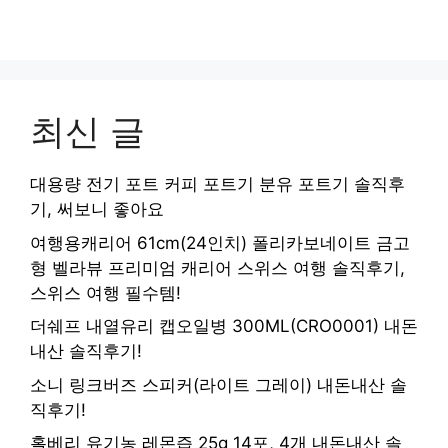
최신 글
대용량 전기 포트 커피 포트기 분유 포트기 솔직후
기, 써보니 좋아요
여행용캐리어 61cm(24인치) 폴리카보네이트 금고
형 벨라뷰 프리미엄 캐리어 스위스 여행 솔직후기,
스위스 여행 필수템!
더쉐프 내열유리 캡오일병 300ML(CRO0001) 내돈
내산 솔직후기!
소니 링크버즈 스피커(라이트 그레이) 내돈내산 솔
직후기!
홀베리 유기농 레몬즙 25g 14포, 4개 내돈내산 솔