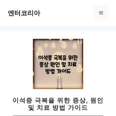
컨
텐
엔터코리아
메
츠
로
뉴
건
너
뛰
기
이석증 극복을 위한 증상, 원인
및 치료 방법 가이드