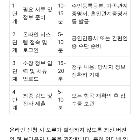
1
10-
주민등록등본, 가족관계
필요 서류 및
단
15
증명서, 혼인관계증명서
정보 준비
계
분
등 발급
2
온라인 시스
5-
공인인증서 또는 간편인
단
템 접속 및
10
증 수단 준비
계
로그인
분
3
소장 정보 입
15-
청구 내용, 당사자 정보
단
력 및 서류
20
정확히 기재
계
업로드
분
4
5-
최종 검토 및
모든 항목 재확인 후 접
단
10
전자 제출
수증 보관
계
분
온라인 신청 시 오류가 발생하지 않도록 최신 버전
의 웹 브라우저 사용을 권장합니다. 특히 인터넷 익