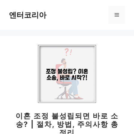
컨
텐
엔터코리아
메
츠
로
뉴
건
너
뛰
기
이혼 조정 불성립되면 바로 소
송? | 절차, 방법, 주의사항 총
정리