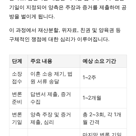
기일이 지정되어 양측은 주장과 증거를 제출하며 공
방을 벌이게 됩니다.
이 과정에서 재산분할, 위자료, 친권 및 양육권 등
구체적인 쟁점에 대한 심리가 이루어집니다.
단계
주요 내용
예상 소요 기간
소장
이혼 소송 제기, 법
1~2주
접수
원 서류 송달
변론
답변서 제출, 증거
1~2개월
준비
수집
변론
양측 주장 및 증거
총 2~3회, 각 1개
기일
제출, 심리
월 간격
마지막 변론 기일